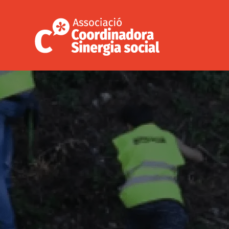
Vés
al
contingut