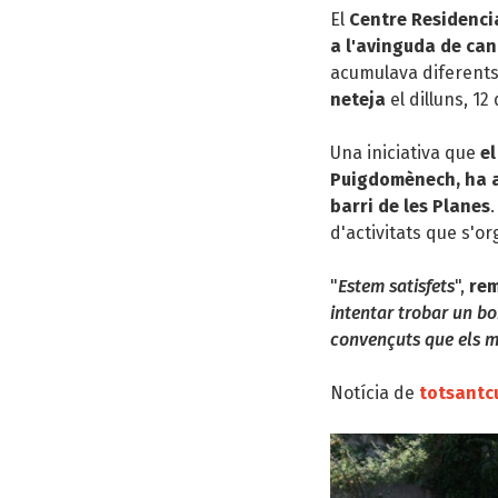
El
Centre Residencia
a l'avinguda de can
acumulava diferents
neteja
el dilluns, 12
Una iniciativa que
el
Puigdomènech, ha ag
barri de les Planes
d'activitats que s'o
"
Estem satisfets
",
re
intentar trobar un bo
convençuts que els m
Notícia de
totsantc