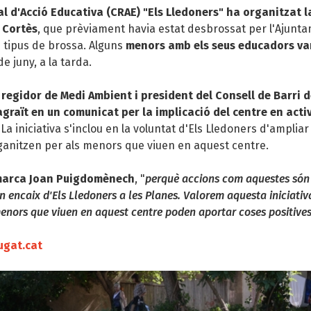
l d'Acció Educativa (CRAE) "Els Lledoners" ha organitzat l
 Cortès
, que prèviament havia estat desbrossat per l'Ajunta
 tipus de brossa. Alguns
menors amb els seus educadors van
 de juny, a la tarda.
 regidor de Medi Ambient i president del Consell de Barri d
raït en un comunicat per la implicació del centre en activ
. La iniciativa s'inclou en la voluntat d'Els Lledoners d'amplia
rganitzen per als menors que viuen en aquest centre.
marca Joan Puigdomènech
, "
perquè accions com aquestes són 
n encaix d'Els Lledoners a les Planes. Valorem aquesta iniciati
enors que viuen en aquest centre poden aportar coses positives 
ugat.cat