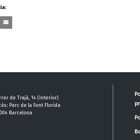
ia:
nked
Correu
Po
rer de Trajà, 14 (Interior)
pr
cés: Parc de la Font Florida
004 Barcelona
Po
Bo