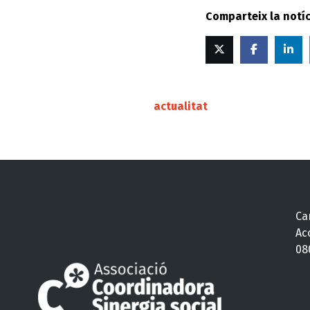
Comparteix la notíc
Twitter
Facebook
Li
in
actualitat
Car
Ac
08