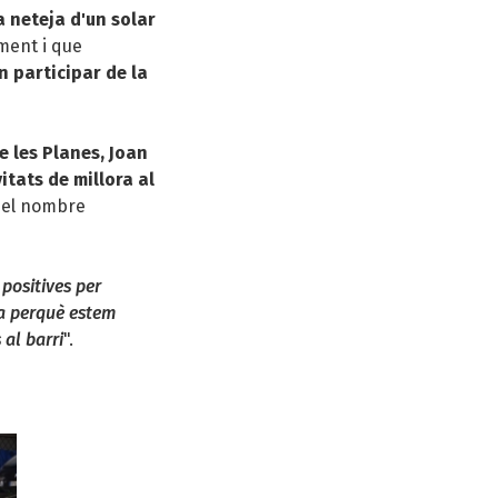
a neteja d'un solar
ment i que
 participar de la
e les Planes, Joan
itats de millora al
r el nombre
positives per
va perquè estem
al barri
".