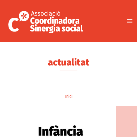
Vés
al
contingut
actualitat
Fil
Inici
d'ariadna