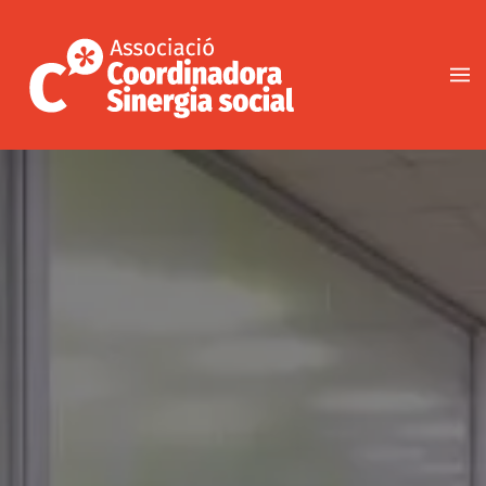
Vés
al
contingut