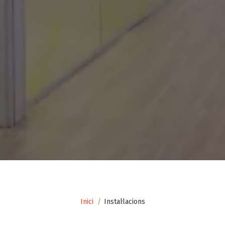
Fil
Inici
Instal·lacions
d'ariadna