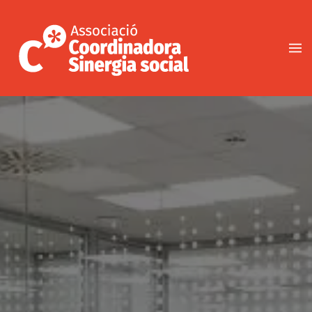
Vés
al
contingut