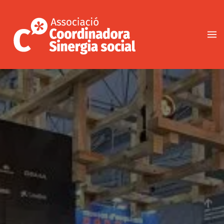
Vés
al
contingut