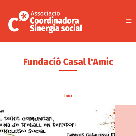
Vés
al
contingut
Fundació Casal l'Amic
Fil
Inici
d'ariadna