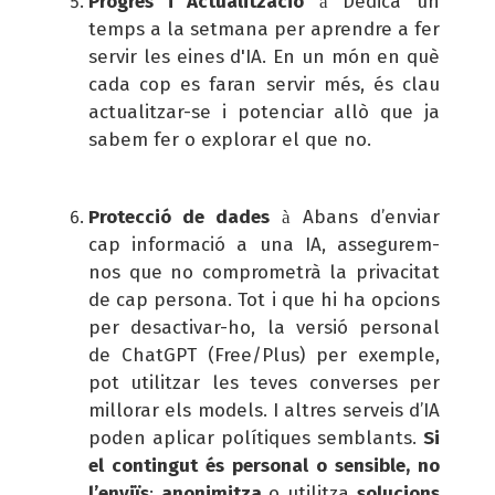
Progrés i Actualització
Dedica un
à
temps a la setmana per aprendre a fer
servir les eines d'IA. En un món en què
cada cop es faran servir més, és clau
actualitzar-se i potenciar allò que ja
sabem fer o explorar el que no.
Protecció de dades
Abans d’enviar
à
cap informació a una IA, assegurem-
nos que no comprometrà la privacitat
de cap persona. Tot i que hi ha opcions
per desactivar-ho, la versió personal
de ChatGPT (Free/Plus) per exemple,
pot utilitzar les teves converses per
millorar els models.
I altres serveis d’IA
poden aplicar polítiques semblants.
Si
el contingut és personal o sensible, no
l’enviïs
:
anonimitza
o utilitza
solucions